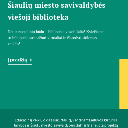
Šiaulių miesto savivaldybės
viešoji biblioteka
Net ir nuotoliniu būdu – biblioteka visada šalia! Kviečiame
su biblioteka susipažinti virtualiai ir išbandyti siūlomas
veiklas!
Į pradžią
Edukacinių veiklų gidas sukurtas įgyvendinant Lietuvos kultūros
tarybos ir Šiaulių miesto savivaldybės dalinai finansuotą projektą