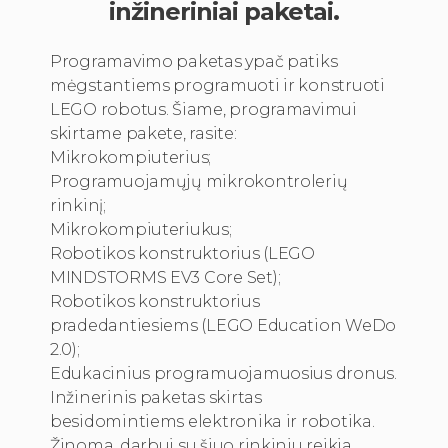
inžineriniai paketai.
Programavimo paketas ypač patiks
mėgstantiems programuoti ir konstruoti
LEGO robotus. Šiame, programavimui
skirtame pakete, rasite:
Mikrokompiuterius;
Programuojamųjų mikrokontrolerių
rinkinį;
Mikrokompiuteriukus;
Robotikos konstruktorius (LEGO
MINDSTORMS EV3 Core Set);
Robotikos konstruktorius
pradedantiesiems (LEGO Education WeDo
2.0);
Edukacinius programuojamuosius dronus.
Inžinerinis paketas skirtas
besidomintiems elektronika ir robotika.
Žinoma, darbui su šiuo rinkiniu reikia