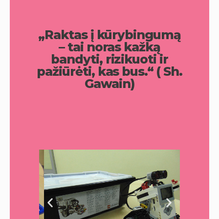
„Raktas į kūrybingumą
– tai noras kažką
bandyti, rizikuoti ir
pažiūrėti, kas bus.“ ( Sh.
Gawain)