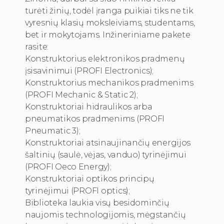
turėti žinių, todėl įranga puikiai tiks ne tik
vyresnių klasių moksleiviams, studentams,
bet ir mokytojams. Inžineriniame pakete
rasite:
Konstruktorius elektronikos pradmenų
įsisavinimui (PROFI Electronics);
Konstruktorius mechanikos pradmenims
(PROFI Mechanic & Static 2);
Konstruktoriai hidraulikos arba
pneumatikos pradmenims (PROFI
Pneumatic 3);
Konstruktoriai atsinaujinančių energijos
šaltinių (saulė, vėjas, vanduo) tyrinėjimui
(PROFI Oeco Energy);
Konstruktoriai optikos principų
tyrinėjimui (PROFI optics);
Biblioteka laukia visų besidominčių
naujomis technologijomis, mėgstančių