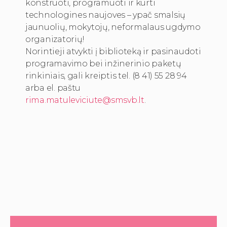
konstruoti, programuoti ir kurti
technologines naujoves – ypač smalsių
jaunuolių, mokytojų, neformalaus ugdymo
organizatorių!
Norintieji atvykti į biblioteką ir pasinaudoti
programavimo bei inžinerinio paketų
rinkiniais, gali kreiptis tel. (8 41) 55 28 94
arba el. paštu
rima.matuleviciute@smsvb.lt
.