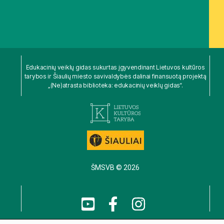
Edukacinių veiklų gidas sukurtas įgyvendinant Lietuvos kultūros
tarybos ir Šiaulių miesto savivaldybės dalinai finansuotą projektą
„(Ne)atrasta biblioteka: edukacinių veiklų gidas“.
ŠMSVB © 2026