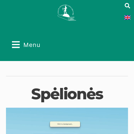
Menu
Spėlionės