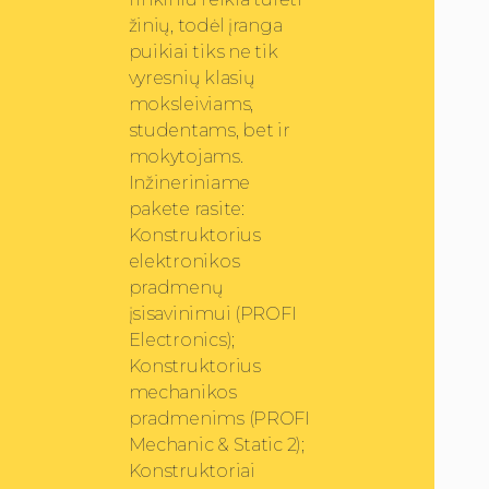
t
e
žinių, todėl įranga
a
puikiai tiks ne tik
u
vyresnių klasių
k
moksleiviams,
š
studentams, bet ir
t
mokytojams.
y
n
Inžineriniame
/
pakete rasite:
ž
Konstruktorius
e
elektronikos
m
pradmenų
y
įsisavinimui (PROFI
n
Electronics);
m
y
Konstruktorius
g
mechanikos
t
pradmenims (PROFI
u
Mechanic & Static 2);
k
Konstruktoriai
u