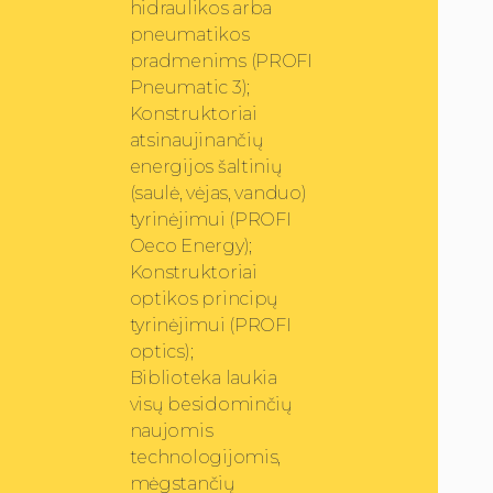
hidraulikos arba
s
pneumatikos
p
a
pradmenims (PROFI
g
Pneumatic 3);
a
Konstruktoriai
r
atsinaujinančių
s
energijos šaltinių
i
(saulė, vėjas, vanduo)
n
tyrinėjimui (PROFI
i
m
Oeco Energy);
u
Konstruktoriai
i
optikos principų
i
tyrinėjimui (PROFI
r
optics);
p
Biblioteka laukia
a
visų besidominčių
t
y
naujomis
l
technologijomis,
i
mėgstančių