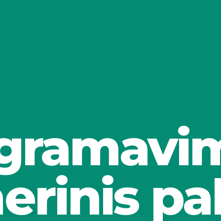
gramavim
nerinis pa