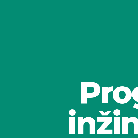
Pro
inži