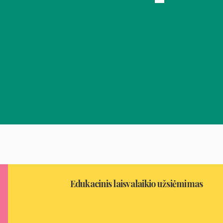
Edukacinis laisvalaikio užsiėmimas