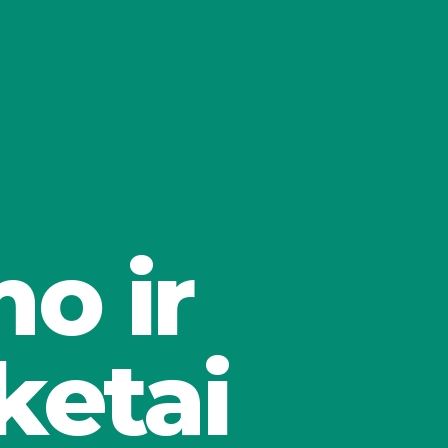
o ir
ketai