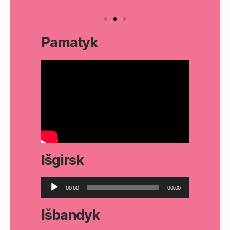
Pamatyk
Išgirsk
A
00:00
00:00
u
d
Išbandyk
i
o