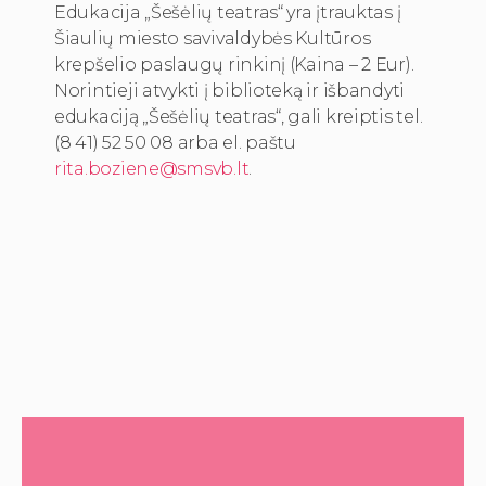
Edukacija „Šešėlių teatras“ yra įtrauktas į
Šiaulių miesto savivaldybės Kultūros
krepšelio paslaugų rinkinį (Kaina – 2 Eur).
Norintieji atvykti į biblioteką ir išbandyti
edukaciją „Šešėlių teatras“, gali kreiptis tel.
(8 41) 52 50 08 arba el. paštu
rita.boziene@smsvb.lt
.