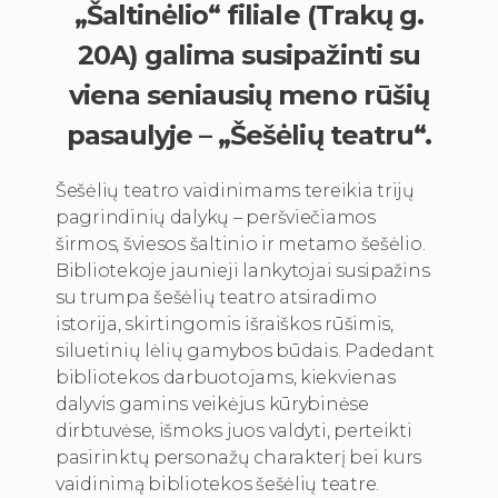
„Šaltinėlio“ filiale (Trakų g.
20A) galima susipažinti su
viena seniausių meno rūšių
pasaulyje – „Šešėlių teatru“.
Šešėlių teatro vaidinimams tereikia trijų
pagrindinių dalykų – peršviečiamos
širmos, šviesos šaltinio ir metamo šešėlio.
Bibliotekoje jaunieji lankytojai susipažins
su trumpa šešėlių teatro atsiradimo
istorija, skirtingomis išraiškos rūšimis,
siluetinių lėlių gamybos būdais. Padedant
bibliotekos darbuotojams, kiekvienas
dalyvis gamins veikėjus kūrybinėse
dirbtuvėse, išmoks juos valdyti, perteikti
pasirinktų personažų charakterį bei kurs
vaidinimą bibliotekos šešėlių teatre.