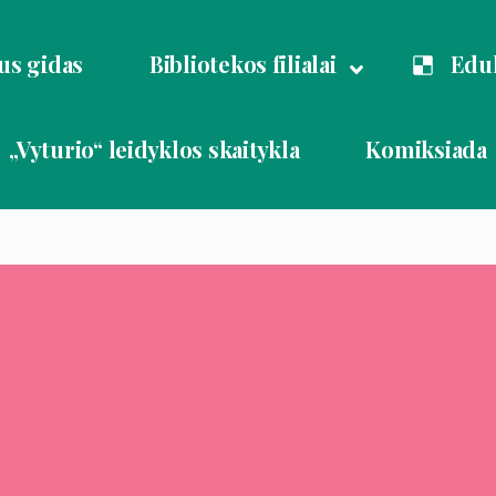
us gidas
Bibliotekos filialai
Eduk
„Vyturio“ leidyklos skaitykla
Komiksiada