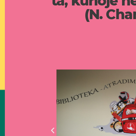
ta, kurioje 
(N. Cha