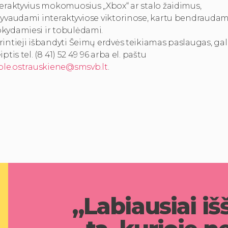
eraktyvius mokomuosius „Xbox“ ar stalo žaidimus,
lyvaudami interaktyviose viktorinose, kartu bendraudam
kydamiesi ir tobulėdami.
intieji išbandyti Šeimų erdvės teikiamas paslaugas, gal
iptis tel. (8 41) 52 49 96 arba el. paštu
jole.ostrauskiene@smsvb.lt
.
„Labiausiai iš