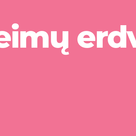
eimų erd