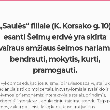
„Saulės“ filiale (K. Korsako g. 10
esanti Šeimų erdvė yra skirta
įvairaus amžiaus šeimos nariam
bendrauti, mokytis, kurti,
pramogauti.
 vykdomos edukacijos su smėlio ir šviesos spalvų staliuka
ečiančiais stiklo molbertais, inovatyviomis laisvalaikio ir
ymosi priemonėmis: interaktyviais stalais, grindimis,
kštėmis“, interaktyviu edukaciniu žaidimų stendu. Taip p
mos, vaikai gali leisti laiką kartu žaisdami įvairius