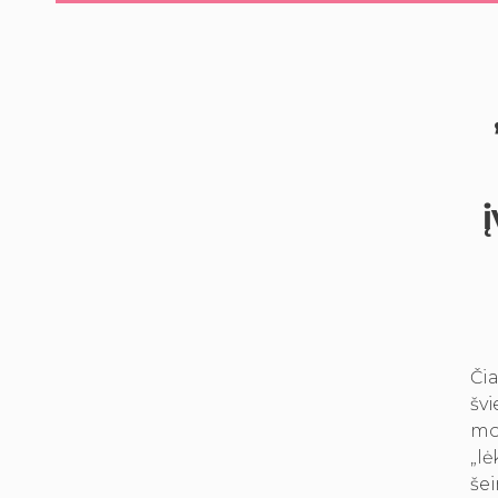
Čia
švi
mok
„lė
šei