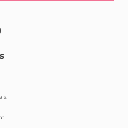
)
s
is,
at