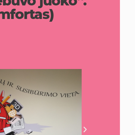
nebuvo juoko“.
mfortas)