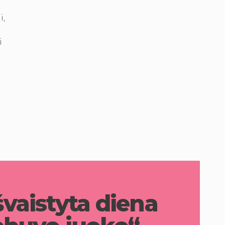
i,
i
švaistyta diena