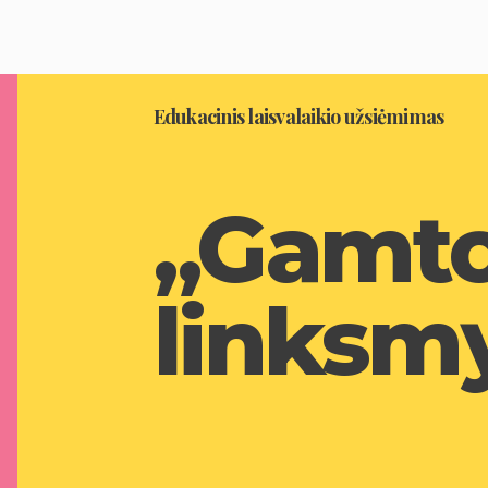
Edukacinis laisvalaikio užsiėmimas
„Gamt
linksm