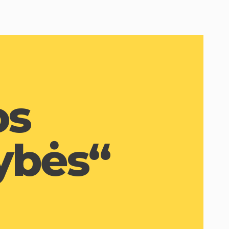
os
ybės“