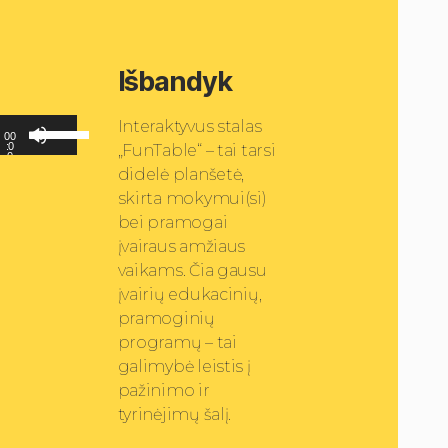
Išbandyk
N
Interaktyvus stalas
00
a
:0
„FunTable“ – tai tarsi
0
u
didelė planšetė,
d
skirta mokymui(si)
o
bei pramogai
k
įvairaus amžiaus
i
t
vaikams. Čia gausu
e
įvairių edukacinių,
a
pramoginių
u
programų – tai
k
galimybė leistis į
š
pažinimo ir
t
tyrinėjimų šalį.
y
n