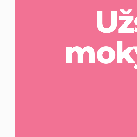
Už
moky