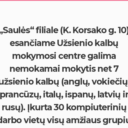
„Saulės“ filiale (K. Korsako g. 10
esančiame Užsienio kalbų
mokymosi centre galima
nemokamai mokytis net 7
užsienio kalbų (anglų, vokiečių
prancūzų, italų, ispanų, latvių i
rusų). Įkurta 30 kompiuterinių
darbo vietų visų amžiaus grupi