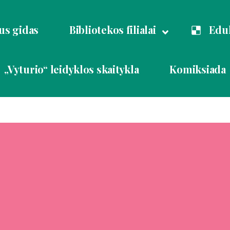
us gidas
Bibliotekos filialai
Eduk
„Vyturio“ leidyklos skaitykla
Komiksiada