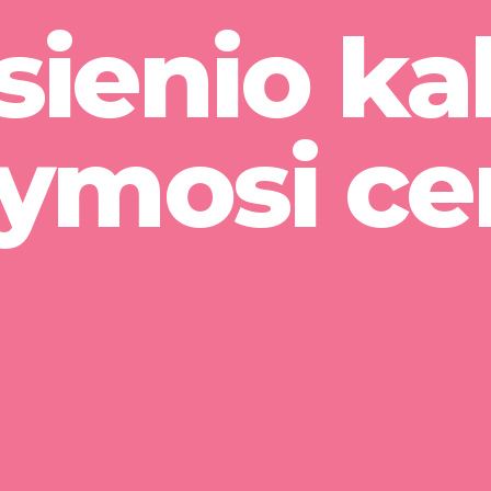
sienio ka
mosi ce