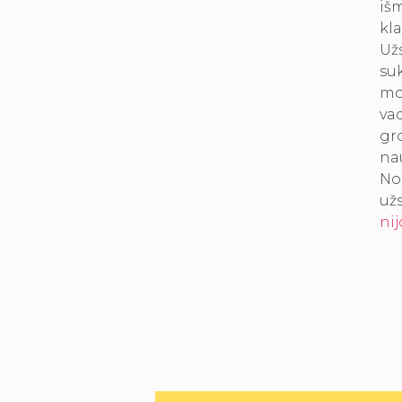
išm
kla
Už
su
mo
vad
gro
nau
Nor
užs
ni