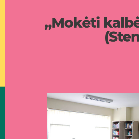
„Mokėti kalbėt
(Sten