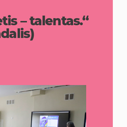
is – talentas.“
dalis)