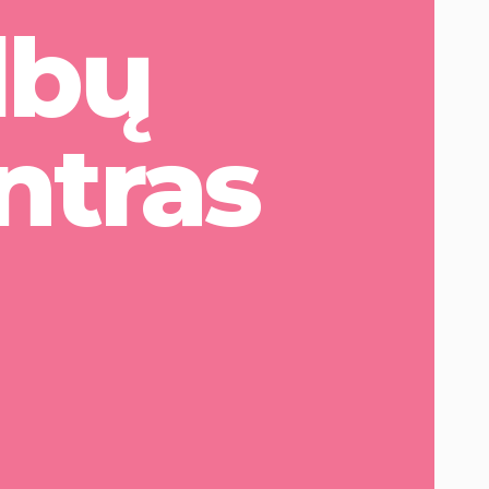
lbų
ntras