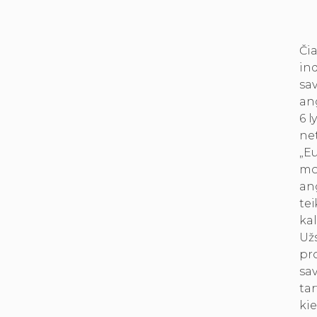
Čia
ind
sa
ang
6 l
ne
„E
mo
an
te
ka
Už
pr
sav
tar
kie