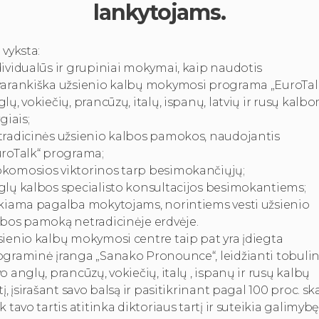
lankytojams.
 vyksta:
ividualūs ir grupiniai mokymai, kaip naudotis
varankiška užsienio kalbų mokymosi programa „EuroTal
lų, vokiečių, prancūzų, italų, ispanų, latvių ir rusų kalb
ygiais;
tradicinės užsienio kalbos pamokos, naudojantis
uroTalk“ programa;
komosios viktorinos tarp besimokančiųjų;
glų kalbos specialisto konsultacijos besimokantiems;
ikiama pagalba mokytojams, norintiems vesti užsienio
lbos pamoką netradicinėje erdvėje.
sienio kalbų mokymosi centre taip pat yra įdiegta
ograminė įranga „Sanako Pronounce“, leidžianti tobulin
o anglų, prancūzų, vokiečių, italų , ispanų ir rusų kalbų
tį, įsirašant savo balsą ir pasitikrinant pagal 100 proc. sk
k tavo tartis atitinka diktoriaus tartį ir suteikia galimyb