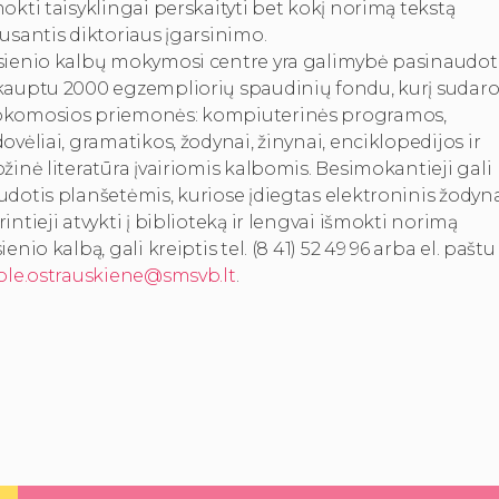
okti taisyklingai perskaityti bet kokį norimą tekstą
usantis diktoriaus įgarsinimo.
sienio kalbų mokymosi centre yra galimybė pasinaudot
kauptu 2000 egzempliorių spaudinių fondu, kurį sudar
komosios priemonės: kompiuterinės programos,
ovėliai, gramatikos, žodynai, žinynai, enciklopedijos ir
žinė literatūra įvairiomis kalbomis. Besimokantieji gali
dotis planšetėmis, kuriose įdiegtas elektroninis žodyna
intieji atvykti į biblioteką ir lengvai išmokti norimą
ienio kalbą, gali kreiptis tel. (8 41) 52 49 96 arba el. paštu
jole.ostrauskiene@smsvb.lt
.