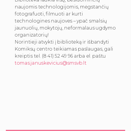
naujomis technologijomis, mėgstančių
fotografuoti, filmuoti ar kurti
technologines naujoves – ypač smalsių
jaunuolių, mokytojų, neformalaus ugdymo
organizatorių!
Norintieji atvykti į biblioteką ir išbandyti
Komiksų centro teikiamas paslaugas, gali
kreiptis tel. (8 41) 52 49 96 arba el. paštu
tomas.januskevicius@smsvb.lt