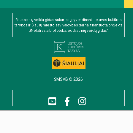
Edukacinių veiklų gidas sukurtas įgyvendinant Lietuvos kultūros
tarybos ir Šiaulių miesto savivaldybės dalinai finansuotą projektą
„(Ne)atrasta biblioteka: edukacinių veiklų gidas“.
ŠMSVB © 2026