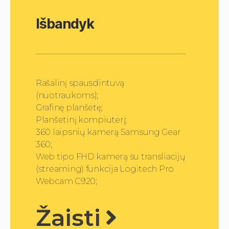
d
i
Išbandyk
o
g
r
o
t
u
Rašalinį spausdintuvą
v
(nuotraukoms);
a
Grafinę planšetę;
s
Planšetinį kompiuterį;
360 laipsnių kamerą Samsung Gear
360;
Web tipo FHD kamerą su transliacijų
(streaming) funkcija Logitech Pro
Webcam C920;
Žaisti